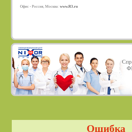
Офис - Россия, Москва:
www.R3.ru
Спр
ФГ
Ошибка